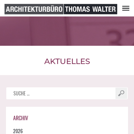
Skip
to
content
Architekturbüro Thomas Walter
AKTUELLES
Suche
nach:
ARCHIV
2026