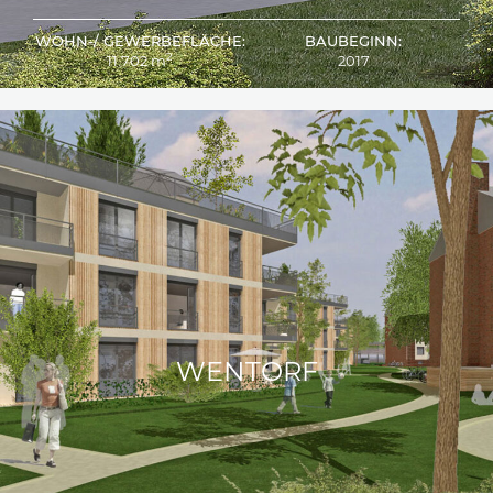
WOHN-/ GEWERBEFLÄCHE:
BAUBEGINN:
2
11.702 m
2017
WENTORF