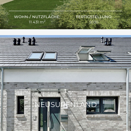
WOHN-/ NUTZFLÄCHE:
FERTIGSTELLUNG:
2
11.431 m
2030
NEUSURENLAND