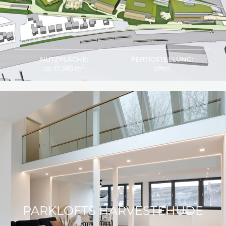
NUTZFLÄCHE:
FERTIGSTELLUNG:
2
ca. 17.586 m
offen
PARKLOFTS HARVESTEHUDE