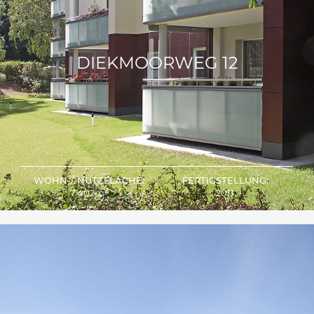
PARKALLEE
DIEKMOORWEG 12
WOHN-/ NUTZFLÄCHE:
FERTIGSTELLUNG:
2
7.402m
2011