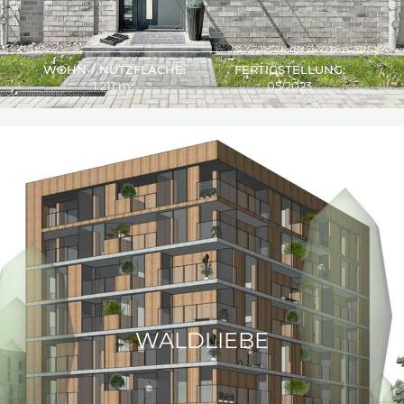
WOHN-/ NUTZFLÄCHE:
FERTIGSTELLUNG:
2
1.211 m
05/2023
WALDLIEBE