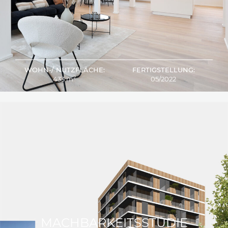
WOHN-/ NUTZFLÄCHE:
FERTIGSTELLUNG:
2
433 m
05/2022
MACHBARKEITSSTUDIE