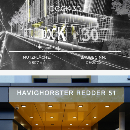
HOLSTEINER CHAUSSEE
DOCK 30
NUTZFLÄCHE:
BAUBEGINN:
2
6.807 m
09/2022