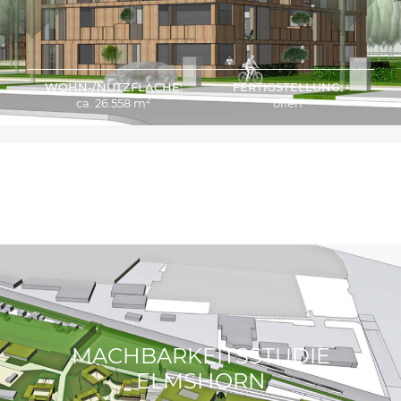
WOHN-/NUTZFLÄCHE:
FERTIGSTELLUNG:
2
ca. 26.558 m
offen
MACHBARKEITSSTUDIE
ELMSHORN