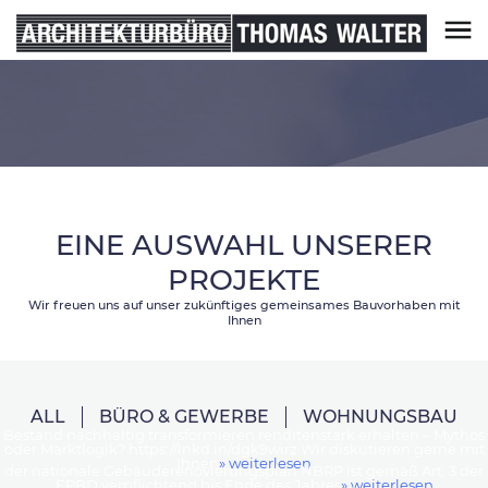
Skip
to
content
Architekturbüro Thomas Walter
EINE AUSWAHL UNSERER
PROJEKTE
Wir freuen uns auf unser zukünftiges gemeinsames Bauvorhaben mit
Ihnen
ALL
BÜRO & GEWERBE
WOHNUNGSBAU
Bestand nachhaltig transformieren renditenstark erhalten – Mythos
oder Marktlogik? https://lnkd.in/dgk9wirz Wir diskutieren gerne mit
Ihnen
» weiterlesen
der nationale Gebäuderenovierungsplan NBRP ist gemäß Art. 3 der
EPBD verpflichtend bis Ende des Jahres
» weiterlesen