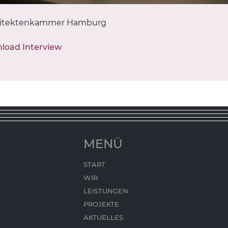
chitektenkammer Hamburg
load Interview
MENÜ
START
WIR
LEISTUNGEN
PROJEKTE
AKTUELLES