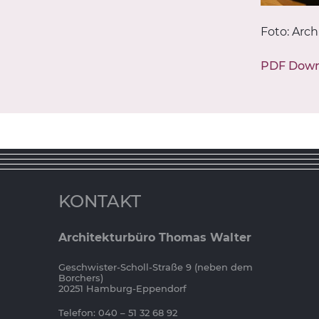
Foto: Ar
PDF Down
KONTAKT
Architekturbüro Thomas Walter
Geschwister-Scholl-Straße 9 (neben dem
Borchers)
20251 Hamburg-Eppendorf
Telefon: 040 – 51 32 68 92