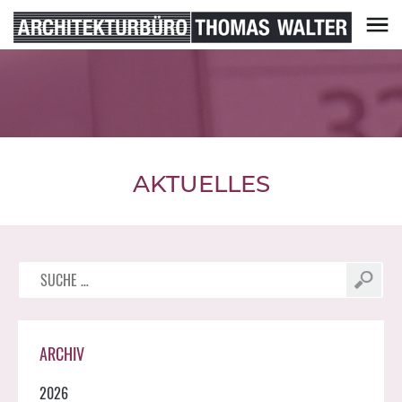
Skip
to
content
Architekturbüro Thomas Walter
AKTUELLES
Suche
nach:
ARCHIV
2026