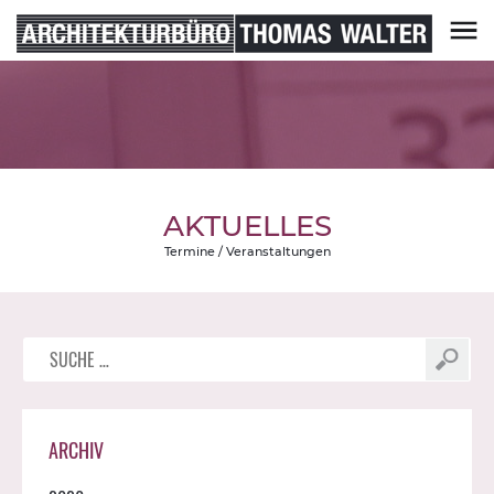
Skip
to
content
Architekturbüro Thomas Walter
AKTUELLES
Termine / Veranstaltungen
Suche
nach:
ARCHIV