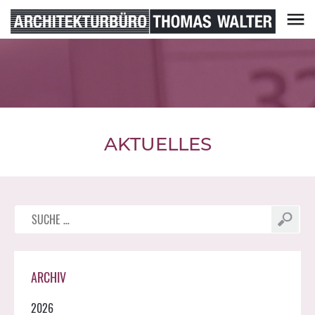
Skip
to
content
Architekturbüro Thomas Walter
AKTUELLES
Suche
nach:
ARCHIV
2026