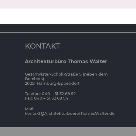
KONTAKT
Architekturbüro Thomas Walter
Geschwister-Scholl-Straße 9 (neben dem
Borchers)
20251 Hamburg-Eppendorf
Telefon: 040 – 51 32 68 92
Fax: 040 – 51 32 68 94
Mail:
kontakt@ArchitekturbueroThomasWalter.de