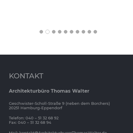
KONTAKT
Architekturbüro Thomas Walter
Geschwister-Scholl-Straße 9 (neben dem Borchers)
20251 Hamburg-Eppendorf
Telefon: 040 – 51 32 68 92
Fax: 040 – 51 32 68 94
Mail:
kontakt@ArchitekturbueroThomasWalter.de