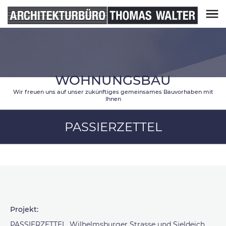
Skip
to
content
Architekturbüro Thomas Walter
WOHNUNGSBAU
Wir freuen uns auf unser zukünftiges gemeinsames Bauvorhaben mit
Ihnen
PASSIERZETTEL
Projekt:
PASSIERZETTEL, Wilhelmsburger Strasse und Sieldeich