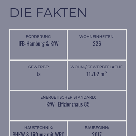
DIE FAKTEN
FÖRDERUNG:
WOHNEINHEITEN:
IFB-Hamburg & KfW
226
GEWERBE:
WOHN-/ GEWERBEFLÄCHE:
2
Ja
11.702 m
ENERGETISCHER STANDARD:
KfW- Effizienzhaus 85
HAUSTECHNIK:
BAUBEGINN:
BHKW & Lüftung mit WRG
2017