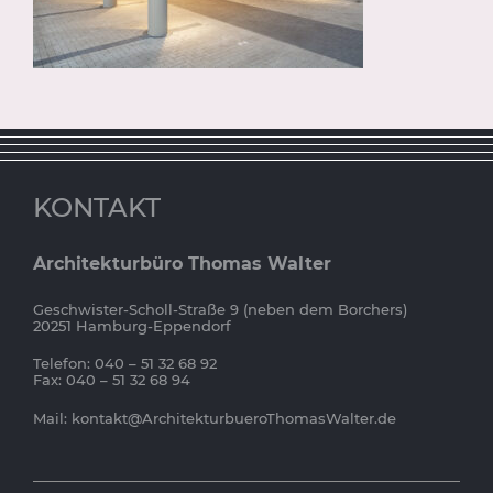
KONTAKT
Architekturbüro Thomas Walter
Geschwister-Scholl-Straße 9 (neben dem Borchers)
20251 Hamburg-Eppendorf
Telefon: 040 – 51 32 68 92
Fax: 040 – 51 32 68 94
Mail:
kontakt@ArchitekturbueroThomasWalter.de