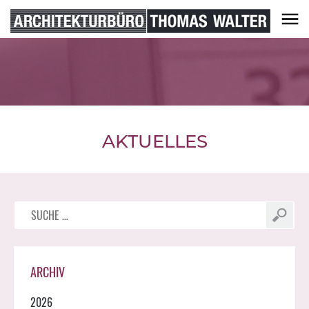
Skip
to
content
Architekturbüro Thomas Walter
AKTUELLES
Suche
nach:
ARCHIV
2026