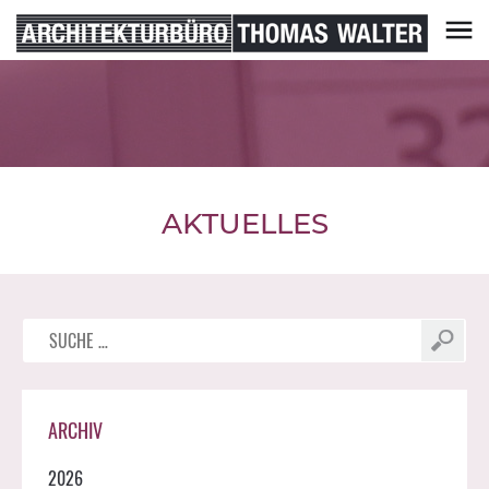
Skip
to
content
Architekturbüro Thomas Walter
AKTUELLES
Suche
nach:
ARCHIV
2026