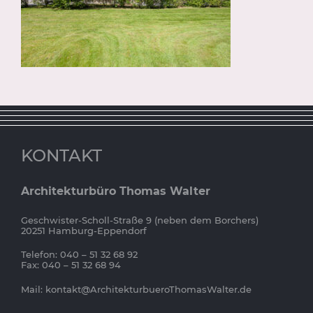
KONTAKT
Architekturbüro Thomas Walter
Geschwister-Scholl-Straße 9 (neben dem Borchers)
20251 Hamburg-Eppendorf
Telefon: 040 – 51 32 68 92
Fax: 040 – 51 32 68 94
Mail:
kontakt@ArchitekturbueroThomasWalter.de