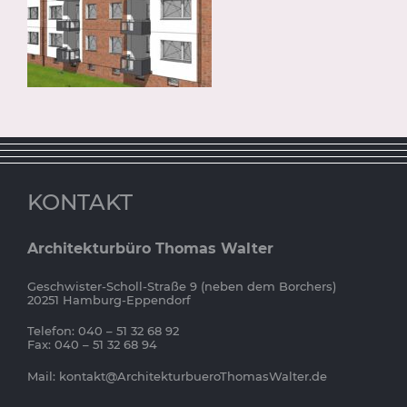
KONTAKT
Architekturbüro Thomas Walter
Geschwister-Scholl-Straße 9 (neben dem Borchers)
20251 Hamburg-Eppendorf
Telefon: 040 – 51 32 68 92
Fax: 040 – 51 32 68 94
Mail:
kontakt@ArchitekturbueroThomasWalter.de