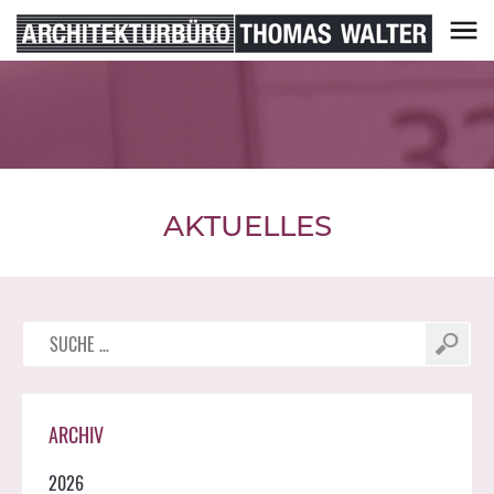
Skip
to
content
Architekturbüro Thomas Walter
AKTUELLES
Suche
nach:
ARCHIV
2026