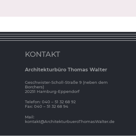
KONTAKT
Architekturbüro Thomas Walter
Geschwister-Scholl-Straße 9 (neben dem
Borchers)
20251 Hamburg-Eppendorf
Telefon: 040 – 51 32 68 92
Fax: 040 – 51 32 68 94
Mail:
kontakt@ArchitekturbueroThomasWalter.de