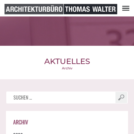
Skip
to
content
Architekturbüro Thomas Walter
AKTUELLES
Archiv
Suchen
nach:
ARCHIV