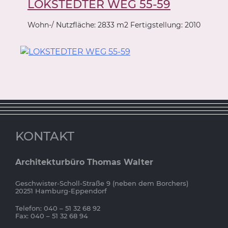
LOKSTEDTER WEG 55-59
Wohn-/ Nutzfläche: 2833 m2 Fertigstellung: 2010
KONTAKT
Architekturbüro Thomas Walter
Geschwister-Scholl-Straße 9 (neben dem Borchers)
20251 Hamburg-Eppendorf
Telefon: 040 – 51 32 68 92
Fax: 040 – 51 32 68 94